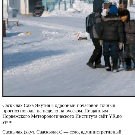
Саскылах Саха Якутия Подробный почасовой точный
прогноз погоды на неделю на русском. По данным
Норвежского Метеорологического Института сайт YR.no
урно
Саскылах (якут. Сааскылаах) — село, административный