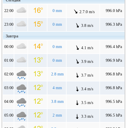
Сегодня
22:00
0 mm
996.0 hPa
2.7.0 m/s
23:00
0 mm
996.3 hPa
3.8 m/s
Завтра
00:00
0 mm
996.4 hPa
4.1 m/s
01:00
0 mm
996.9 hPa
3.9 m/s
02:00
2.8 mm
996.8 hPa
3.7 m/s
03:00
4 mm
996.8 hPa
3.4 m/s
04:00
3.8 mm
996.5 hPa
3.5 m/s
05:00
2 mm
996.5 hPa
3.3 m/s