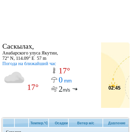
Саскылах,
Анабарского улуса Якутии,
72° N, 114.09° E 57 m
Погода на ближайший час
17°
0
mm
17°
2
02:45
m/s
Темпер.°C
Осадки
Ветер м/с
Давление