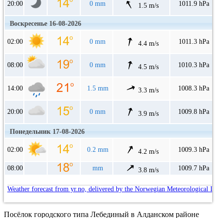
20:00
0 mm
1011.9 hPa
1.5 m/s
Воскресенье 16-08-2026
02:00
0 mm
1011.3 hPa
4.4 m/s
08:00
0 mm
1010.3 hPa
4.5 m/s
14:00
1.5 mm
1008.3 hPa
3.3 m/s
20:00
0 mm
1009.8 hPa
3.9 m/s
Понедельник 17-08-2026
02:00
0.2 mm
1009.3 hPa
4.2 m/s
08:00
mm
1009.7 hPa
3.8 m/s
Weather forecast from yr.no, delivered by the Norwegian Meteorological In
Посёлок городского типа Лебединый в Алданском районе