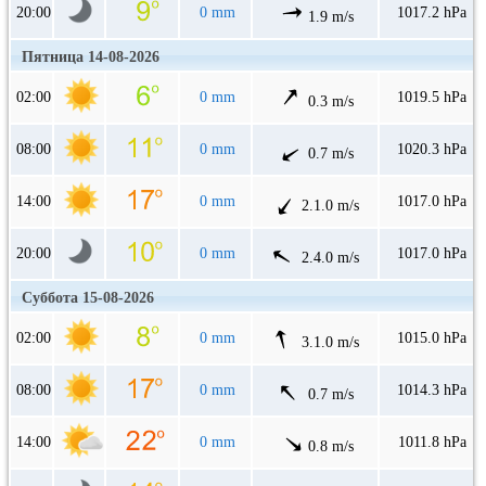
20:00
0 mm
1017.2 hPa
1.9 m/s
Пятница 14-08-2026
02:00
0 mm
1019.5 hPa
0.3 m/s
08:00
0 mm
1020.3 hPa
0.7 m/s
14:00
0 mm
1017.0 hPa
2.1.0 m/s
20:00
0 mm
1017.0 hPa
2.4.0 m/s
Суббота 15-08-2026
02:00
0 mm
1015.0 hPa
3.1.0 m/s
08:00
0 mm
1014.3 hPa
0.7 m/s
14:00
0 mm
1011.8 hPa
0.8 m/s