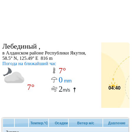
Лебединый ,
в Алданском районе Республики Якутия,
58.5° N, 125.49° E 816 m
Погода на ближайший час
7°
0
mm
7°
2
04:40
m/s
Темпер.°C
Осадки
Ветер м/с
Давление