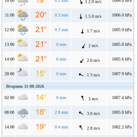
10:00
0.2 mm
1006.0 hPa
1.2.0 m/s
11:00
0.3 mm
1006.0 hPa
1.5.0 m/s
12:00
0.3 mm
1005.9 hPa
1.7 m/s
13:00
0 mm
1005.8 hPa
2 m/s
14:00
0 mm
1005.6 hPa
2.6 m/s
20:00
0 mm
1007.9 hPa
1.3 m/s
Вторник 11-08-2026
02:00
0 mm
1007.4 hPa
3 m/s
08:00
2.8 mm
1005.0 hPa
3.0 m/s
14:00
0.4 mm
1002.2 hPa
2.8 m/s