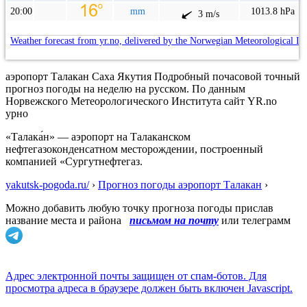
20:00
mm
1013.8 hPa
3 m/s
Weather forecast from yr.no, delivered by the Norwegian Meteorological In
аэропорт Талакан Саха Якутия Подробный почасовой точный
прогноз погоды на неделю на русском. По данным
Норвежского Метеорологического Института сайт YR.no
урно
«Талака́н» — аэропорт на Талаканском
нефтегазоконденсатном месторождении, построенный
компанией «Сургутнефтегаз.
yakutsk-pogoda.ru/
›
Прогноз погоды аэропорт Талакан
›
Можно добавить любую точку прогноза погоды прислав
название места и района
письмом на почту
или телеграмм
Адрес электронной почты защищен от спам-ботов. Для
просмотра адреса в браузере должен быть включен Javascript.