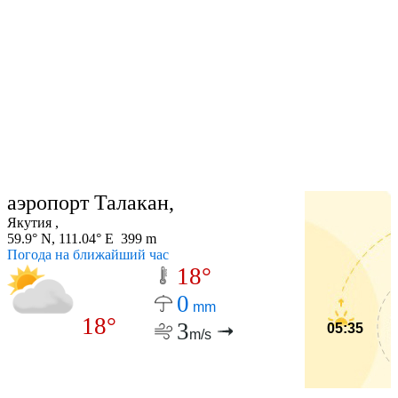
аэропорт Талакан,
Якутия ,
59.9° N, 111.04° E 399 m
Погода на ближайший час
18°
0
mm
18°
3
05:35
m/s