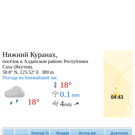
Нижний Куранах,
посёлок в Алданском районе Республики
Саха (Якутия),
58.8° N, 125.52° E 389 m
Погода на ближайший час
18°
0.1
mm
04:43
18°
4
m/s
Темпер.°C
Осадки
Ветер м/с
Давление