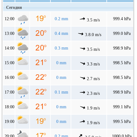
Сегодня
12:00
0.2 mm
999.4 hPa
3.5 m/s
13:00
0.4 mm
999.0 hPa
3.8.0 m/s
14:00
0.3 mm
998.9 hPa
3.5 m/s
15:00
0 mm
998.5 hPa
3.3 m/s
16:00
0 mm
998.5 hPa
2.7 m/s
17:00
0.1 mm
998.9 hPa
2.3 m/s
18:00
0 mm
999.1 hPa
1.9 m/s
19:00
0 mm
999.5 hPa
1.9 m/s
20:00
0.2 mm
1000.0 hPa