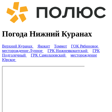
Погода Нижний Куранах
Верхний Куранах
Якокит
Томмот
ГОК Рябиновое
месторождение Лунное
ГРК Нижнеякокитский
ГРК
Подголечный
ГРК Самолазовский
месторождение
Юрское