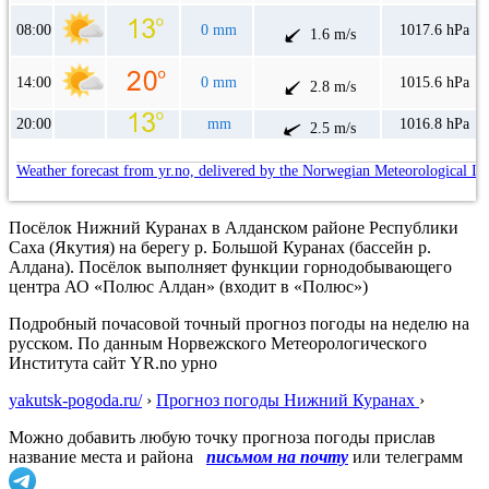
08:00
0 mm
1017.6 hPa
1.6 m/s
14:00
0 mm
1015.6 hPa
2.8 m/s
20:00
mm
1016.8 hPa
2.5 m/s
Weather forecast from yr.no, delivered by the Norwegian Meteorological In
Посёлок Нижний Куранах в Алданском районе Республики
Саха (Якутия) на берегу р. Большой Куранах (бассейн р.
Алдана). Посёлок выполняет функции горнодобывающего
центра АО «Полюс Алдан» (входит в «Полюс»)
Подробный почасовой точный прогноз погоды на неделю на
русском. По данным Норвежского Метеорологического
Института сайт YR.no урно
yakutsk-pogoda.ru/
›
Прогноз погоды Нижний Куранах
›
Можно добавить любую точку прогноза погоды прислав
название места и района
письмом на почту
или телеграмм